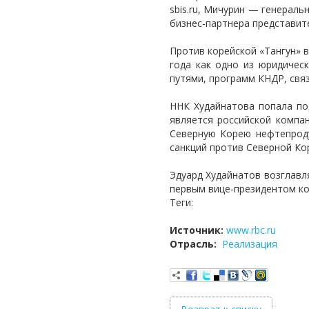
sbis.ru, Мичурин — генерал
бизнес-партнера представит
Против корейской «Тангун» 
года как одно из юридичес
путями, программ КНДР, свя
ННК Худайнатова попала по
является российской компан
Северную Корею нефтепроду
санкций против Северной Ко
Эдуард Худайнатов ​возглав
первым вице-президентом ко
Теги:
Источник:
www.rbc.ru
Отрасль:
Реализация