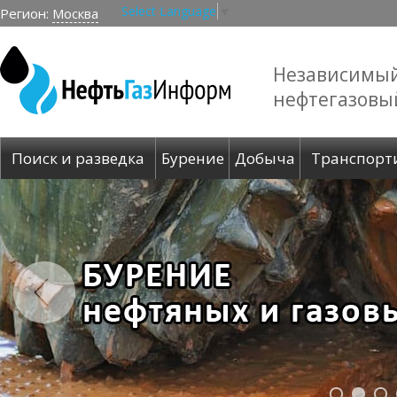
Select Language
▼
Регион:
Москва
Независимы
нефтегазовы
Поиск и разведка
Бурение
Добыча
Транспорт