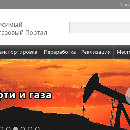
О по
исимый
газовый Портал
анспортировка
Переработка
Реализация
Мест