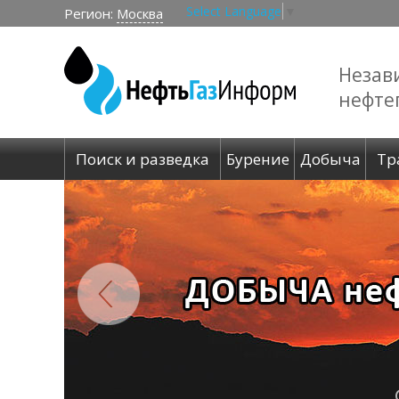
Select Language
▼
Регион:
Москва
Незав
нефте
Поиск и разведка
Бурение
Добыча
Тр