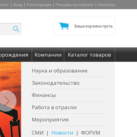
ртале
|
Вход
|
Регистрация
|
Реклама на портале
|
Контакты
Ваша корзина пуста
орождения
Компании
Каталог товаров
Наука и образование
Законодательство
Финансы
Работа в отрасли
Мероприятия
СМИ
|
Новости
|
ФОРУМ