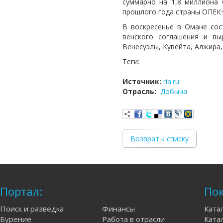
суммарно на 1,8 миллиона 
прошлого года страны ОПЕК+
В воскресенье в Омане сос
венского соглашения и вы
Венесуэлы, Кувейта, Алжира,
Теги:
Источник:
ria.ru
Отрасль:
Добыча
Возврат к списку
Портал:
Пок
Поиск и разведка
Финансы
Ката
Бурение
Работа в отрасли
Катал