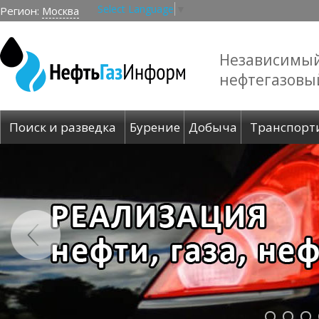
Select Language
▼
Регион:
Москва
Независимы
нефтегазовы
Поиск и разведка
Бурение
Добыча
Транспорт