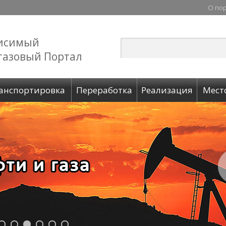
О по
исимый
газовый Портал
анспортировка
Переработка
Реализация
Мест