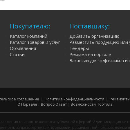
Покупателю:
Поставщику:
Каталог компаний
Добавить организацию
Каталог товаров и услуг
Разместить продукцию или 
Объявления
Тендеры
Статьи
Реклама на портале
Вакансии для нефтяников и 
ельское соглашение
|
Политика конфиденциальности
|
Реквизиты
О Портале
|
Вопрос-Ответ
|
Возможности Портала
дложения товаров не являются публичной офертой. Администрация не н
твенность за достоверность информации, размещенной пользователями п