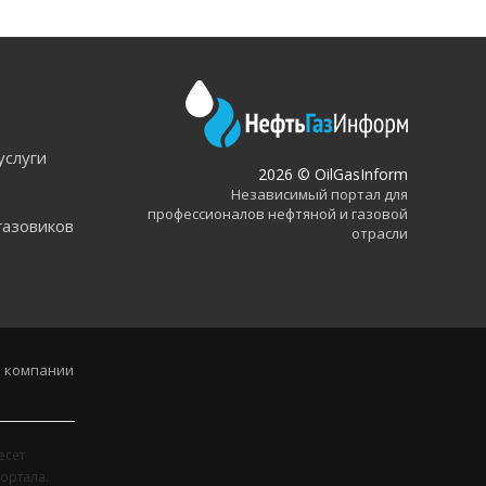
услуги
2026 © OilGasInform
Независимый портал для
профессионалов нефтяной и газовой
газовиков
отрасли
 компании
есет
ортала.