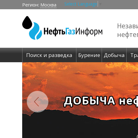
Select Language
▼
Регион:
Москва
Незав
нефте
Поиск и разведка
Бурение
Добыча
Тр