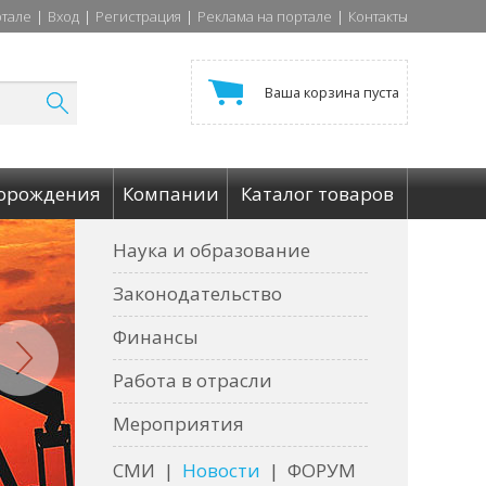
ртале
|
Вход
|
Регистрация
|
Реклама на портале
|
Контакты
Ваша корзина пуста
орождения
Компании
Каталог товаров
Наука и образование
Законодательство
Финансы
Работа в отрасли
Мероприятия
СМИ
|
Новости
|
ФОРУМ