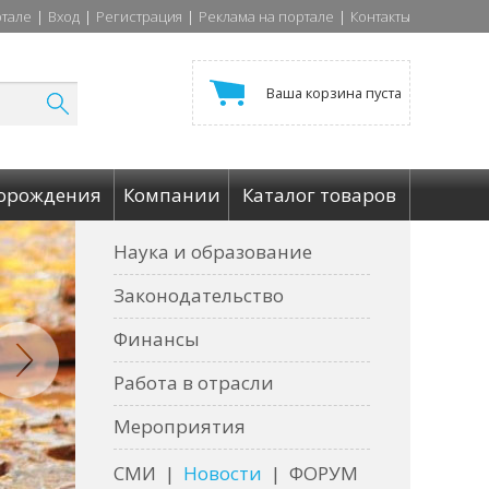
ртале
|
Вход
|
Регистрация
|
Реклама на портале
|
Контакты
Ваша корзина пуста
орождения
Компании
Каталог товаров
Наука и образование
Законодательство
Финансы
Работа в отрасли
Мероприятия
СМИ
|
Новости
|
ФОРУМ