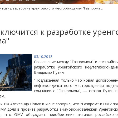
тся к разработке уренгойского месторождения "Газпрома...
ключится к разработке уренг
ма"
03.10.2018
Соглашение между "Газпромом" и австрийс
разработке уренгойского нефтегазоконден
Владимир Путин.
"Подписанная только что новая договоренн
нефтеконденсатного месторождения подтве
компании с "Газпромом", — сказал Путин в
ем.
и РФ Александр Новак в июне говорил, что "Газпром" и OMV п
MV доли в проекте разработки ачимовских залежей Уренгойск
, что OMV обсуждает приобретение активов российского