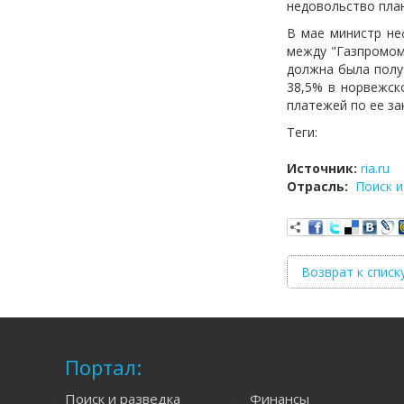
недовольство пла
В мае министр не
между "Газпромом
должна была полу
38,5% в норвежск
платежей по ее за
Теги:
Источник:
ria.ru
Отрасль:
Поиск и
Возврат к списк
Портал:
Поиск и разведка
Финансы