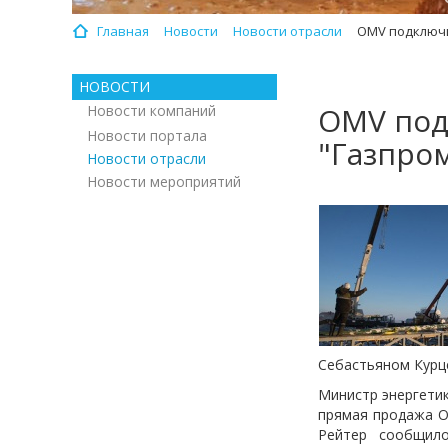
Главная
Новости
Новости отрасли
OMV подключи
НОВОСТИ
OMV под
Новости компаний
Новости портала
"Газпро
Новости отрасли
Новости мероприятий
Себастьяном Курц
Министр энергетик
прямая продажа O
Рейтер сообщило