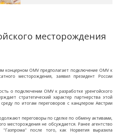
ойского месторождения
ким концерном OMV предполагает подключение OMV к
сатного месторождения, заявил президент России
ость о подключении OMV к разработке уренгойского
рждает стратегический характер партнерства этой
 среду по итогам переговоров с канцлером Австрии
родолжают переговоры по сделке по обмену активами,
ого месторождения не обсуждается. Ранее агентство
 "Газпрома" после того, как Норвегия выразила