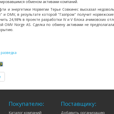
нировавшимся обменом активами компаний.
фти и энергетики Норвегии Терье Совкинес высказал недовол
" и OMV, в результате которой "Газпром" получит норвежские
чить 24,98% в проекте разработки IV и V блока ачимовских от
ой OMV Norge AS. Сделка по обмену активами не предполагал
крытию.
 разведка
у
Покупателю:
Поставщику:
Каталог компаний
Добавить организацию