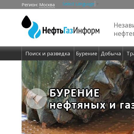
Select Language
▼
Регион:
Москва
Незав
нефте
Поиск и разведка
Бурение
Добыча
Тр