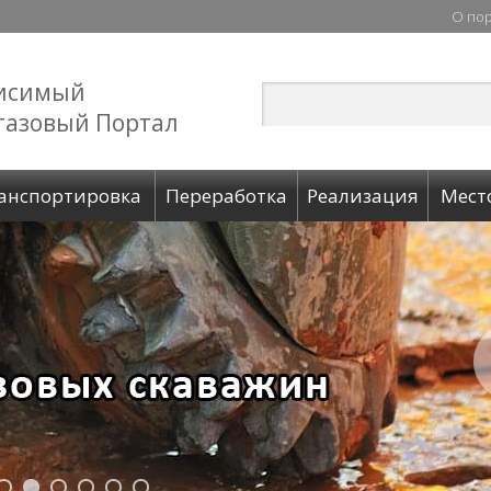
О по
исимый
газовый Портал
анспортировка
Переработка
Реализация
Мест