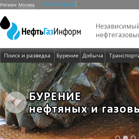
Select Language
▼
Регион:
Москва
Независимы
нефтегазовы
Поиск и разведка
Бурение
Добыча
Транспорт