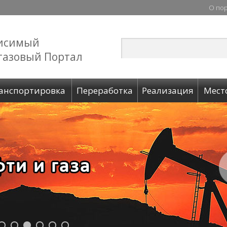
О по
исимый
газовый Портал
анспортировка
Переработка
Реализация
Мест