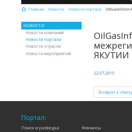
Главная
Новости
Новости портала
OilGasInform
НОВОСТИ
OilGasI
Новости компаний
Новости портала
межреги
Новости отрасли
ЯКУТИИ
Новости мероприятий
22.07.2015
Возврат к списк
Портал:
Поиск и разведка
Финансы