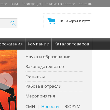
ртале
|
Вход
|
Регистрация
|
Реклама на портале
|
Контакты
Ваша корзина пуста
орождения
Компании
Каталог товаров
Наука и образование
Законодательство
Финансы
Работа в отрасли
Мероприятия
СМИ
|
Новости
|
ФОРУМ