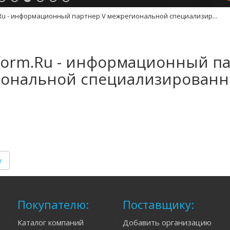
.Ru - информационный партнер V межрегиональной специализир...
nform.Ru - информационный п
ональной специализированно
у
Покупателю:
Поставщику:
Каталог компаний
Добавить организацию