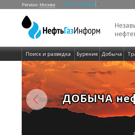
Select Language
▼
Регион:
Москва
Незав
нефте
Поиск и разведка
Бурение
Добыча
Тр