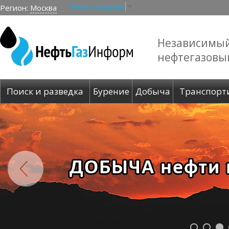
Select Language
▼
Регион:
Москва
Независимы
нефтегазовы
Поиск и разведка
Бурение
Добыча
Транспорт