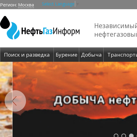
Select Language
▼
Регион:
Москва
Независимы
нефтегазовы
Поиск и разведка
Бурение
Добыча
Транспорт