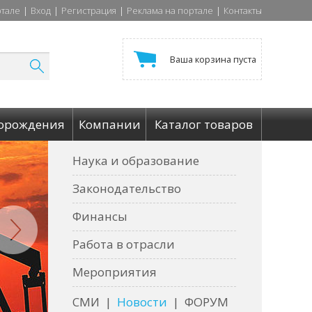
ртале
|
Вход
|
Регистрация
|
Реклама на портале
|
Контакты
Ваша корзина пуста
орождения
Компании
Каталог товаров
Наука и образование
Законодательство
Финансы
Работа в отрасли
Мероприятия
СМИ
|
Новости
|
ФОРУМ