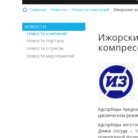
Главная
Новости
Новости компаний
Ижорские за
НОВОСТИ
Новости компаний
Ижорски
Новости портала
компрес
Новости отрасли
Новости мероприятий
Адсорберы предна
циклическом режим
Адсорберы изготов
Длина сосуда – 1
огнеупорной футер