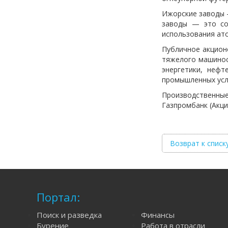
Ижорские заводы —
заводы — это со
использования ат
Публичное акцион
тяжелого машинос
энергетики, нефт
промышленных усл
Производственные
Газпромбанк (Акц
Возврат к списк
Портал:
Поиск и разведка
Финансы
Бурение
Работа в отрасли