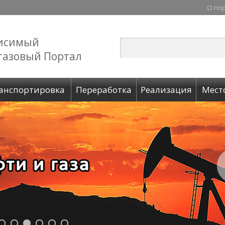
О по
исимый
газовый Портал
анспортировка
Переработка
Реализация
Мест