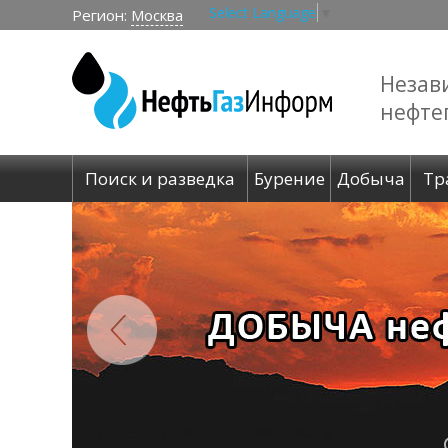
Select Language
▼
Регион:
Москва
Незав
нефте
Поиск и разведка
Бурение
Добыча
Тр