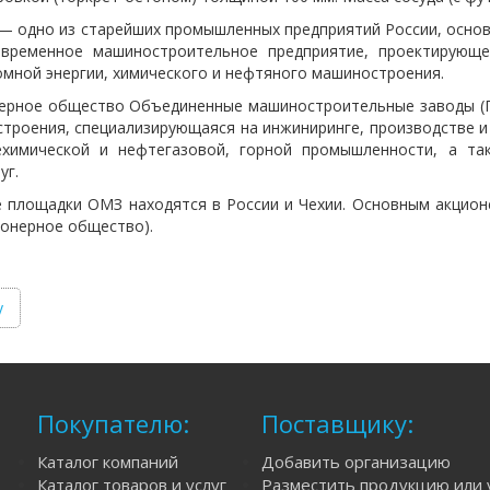
 одно из старейших промышленных предприятий России, основан
временное машиностроительное предприятие, проектирующе
омной энергии, химического и нефтяного машиностроения.
ерное общество Объединенные машиностроительные заводы (Г
троения, специализирующаяся на инжиниринге, производстве 
ехимической и нефтегазовой, горной промышленности, а та
уг.
 площадки ОМЗ находятся в России и Чехии. Основным акцио
ионерное общество).
у
Покупателю:
Поставщику:
Каталог компаний
Добавить организацию
Каталог товаров и услуг
Разместить продукцию или 