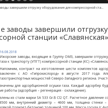
воды завершили отгрузку оборудования для компрессорной ста...
е заводы завершили отгрузку
сорной станции «Славянская
16.08.2018
Ижорские заводы, входящие в Группу ОМЗ, завершили отгрузку
газа к транспорту (УПГТ) компрессорной станции (КС) «Славянск
Напомним, контракт на изготовление шести комплектов адсо
заключен с АО «Гипрокислород» в августе 2017 года. Ап
газотранспортных мощностей Северо-Западного региона. Участо
значены для адсорбционной осушки газа. Каждый адсорбер буд
е работы (адсорбция – регенерация - охлаждение).
лены из стали марки SA 533 Gr.B Cl2 QT. Расчетное давление со
8500 мм, внутренний диаметр – 4600 мм, толщина стенки –
овкой (торкрет-бетоном) толщиной 100 мм. Масса сосуда (с фут