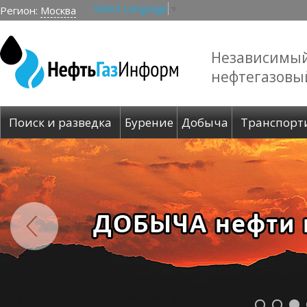
Select Language
▼
Регион:
Москва
Независимы
нефтегазовы
Поиск и разведка
Бурение
Добыча
Транспорт