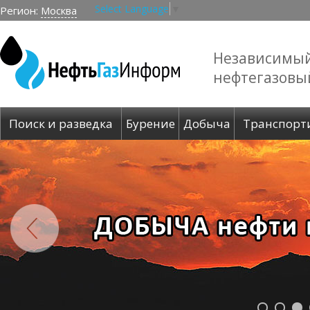
Select Language
▼
Регион:
Москва
Независимы
нефтегазовы
Поиск и разведка
Бурение
Добыча
Транспорт