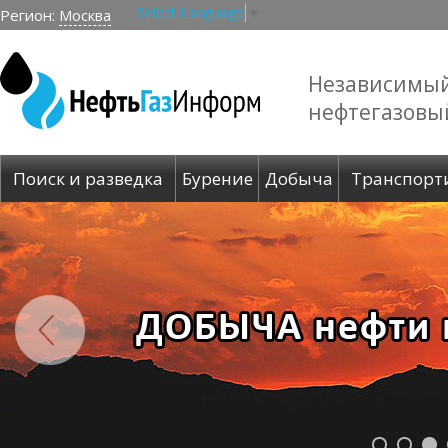
Select Language
▼
Регион:
Москва
Независимы
нефтегазовы
Поиск и разведка
Бурение
Добыча
Транспорт