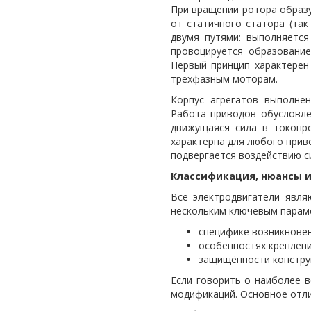
При вращении ротора образу
от статичного статора (та
двумя путями: выполняется
провоцируется образовани
Первый принцип характерен
трёхфазным моторам.
Корпус агрегатов выполнен
Работа приводов обусловле
движущаяся сила в токопр
характерна для любого прив
подвергается воздействию с
Классификация, нюансы и
Все электродвигатели явл
нескольким ключевым параме
специфике возникновен
особенностях креплени
защищённости конструк
Если говорить о наиболее в
модификаций. Основное отли