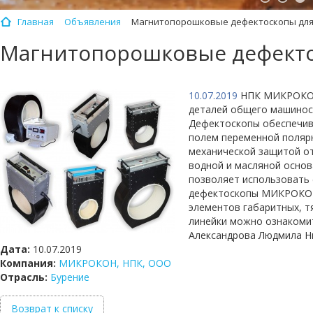
Главная
Объявления
Магнитопорошковые дефектоскопы для
Магнитопорошковые дефекто
10.07.2019
НПК МИКРОКОН 
деталей общего машино
Дефектоскопы обеспечива
полем переменной поляр
механической защитой о
водной и масляной осно
позволяет использовать
дефектоскопы МИКРОКОН 
элементов габаритных, т
линейки можно ознакомит
Александрова Людмила Ник
Дата:
10.07.2019
Компания:
МИКРОКОН, НПК, ООО
Отрасль:
Бурение
Возврат к списку