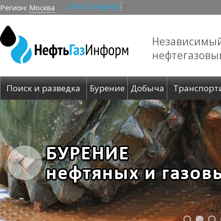
Select Language
▼
Регион:
Москва
Независимы
нефтегазовы
Поиск и разведка
Бурение
Добыча
Транспорт