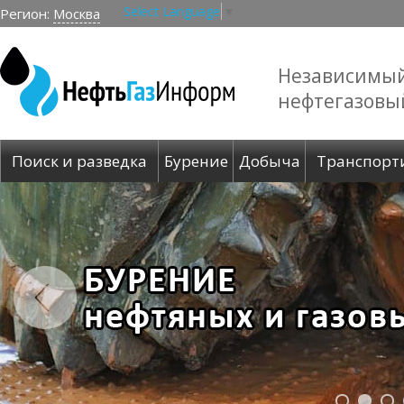
Select Language
▼
Регион:
Москва
Независимы
нефтегазовы
Поиск и разведка
Бурение
Добыча
Транспорт