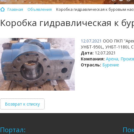
Главная
Объявления
Коробка гидравлическая к буровым нас
Коробка гидравлическая к б
12.07.2021
ООО ПКП "Арена
УНБТ-950L, УНБТ-1180L Са
Дата:
12.07.2021
Компания:
Арена, Прои
Отрасль:
Бурение
Возврат к списку
Портал:
Пок