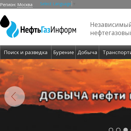
Select Language
▼
Регион:
Москва
Независимы
нефтегазовы
Поиск и разведка
Бурение
Добыча
Транспорт