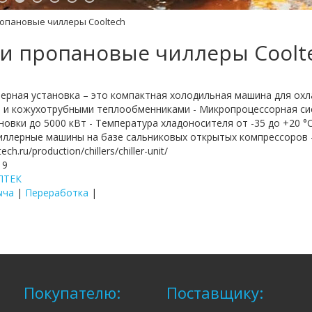
опановые чиллеры Cooltech
и пропановые чиллеры Coolt
ерная установка – это компактная холодильная машина для охл
 и кожухотрубными теплообменниками - Микропроцессорная сис
новки до 5000 кВт - Температура хладоносителя от -35 до +20 °
Чиллерные машины на базе сальниковых открытых компрессоров
ch.ru/production/chillers/chiller-unit/
19
ЛТЕК
ыча
|
Переработка
|
Покупателю:
Поставщику: