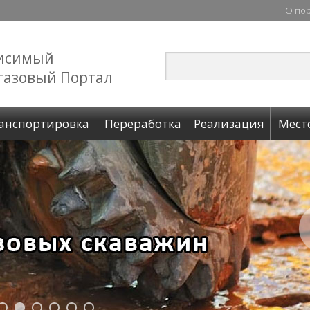
О по
исимый
газовый Портал
анспортировка
Переработка
Реализация
Мест