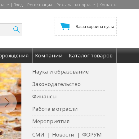
ртале
|
Вход
|
Регистрация
|
Реклама на портале
|
Контакты
Ваша корзина пуста
орождения
Компании
Каталог товаров
Наука и образование
Законодательство
Финансы
Работа в отрасли
Мероприятия
СМИ
|
Новости
|
ФОРУМ