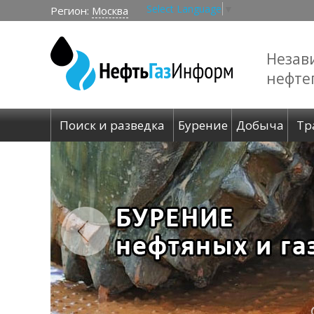
Select Language
▼
Регион:
Москва
Незав
нефте
Поиск и разведка
Бурение
Добыча
Тр