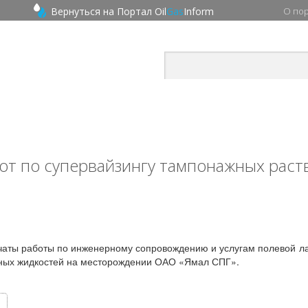
Вернуться на Портал Oil
Gas
Inform
О по
от по супервайзингу тампонажных рас
чаты работы по инженерному сопровождению и услугам полевой 
ных жидкостей на месторождении ОАО «Ямал СПГ».