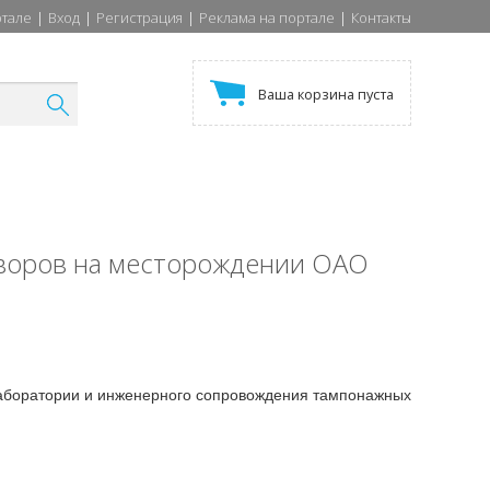
ртале
|
Вход
|
Регистрация
|
Реклама на портале
|
Контакты
Ваша корзина пуста
творов на месторождении ОАО
лаборатории и инженерного сопровождения тампонажных